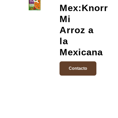
Mex:Knorr
Mi
Arroz a
la
Mexicana
Contacto